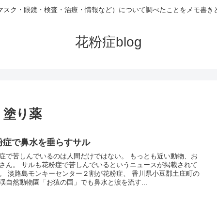
マスク・眼鏡・検査・治療・情報など）について調べたことをメモ書き
花粉症blog
: 塗り薬
粉症で鼻水を垂らすサル
症で苦しんでいるのは人間だけではない。 もっとも近い動物、お
さん。 サルも花粉症で苦しんでいるというニュースが掲載されて
。 淡路島モンキーセンター２割が花粉症、 香川県小豆郡土庄町の
渓自然動物園「お猿の国」でも鼻水と涙を流す...