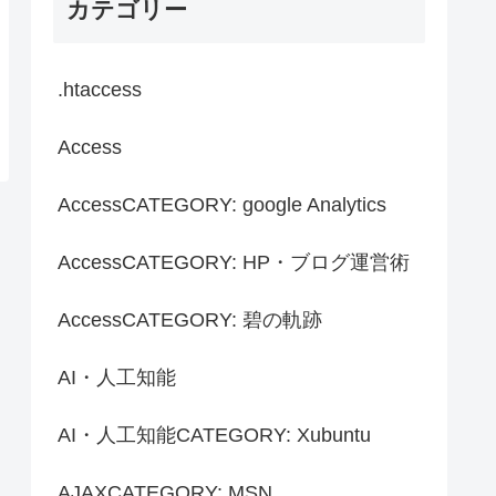
カテゴリー
.htaccess
Access
AccessCATEGORY: google Analytics
AccessCATEGORY: HP・ブログ運営術
AccessCATEGORY: 碧の軌跡
AI・人工知能
AI・人工知能CATEGORY: Xubuntu
AJAXCATEGORY: MSN