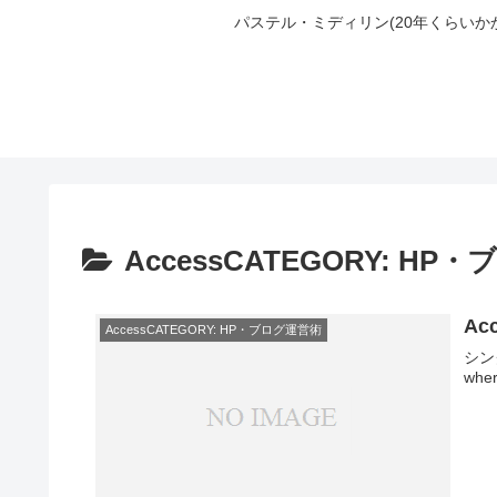
パステル・ミディリン(20年くらい
AccessCATEGORY: H
A
AccessCATEGORY: HP・ブログ運営術
シン
whe